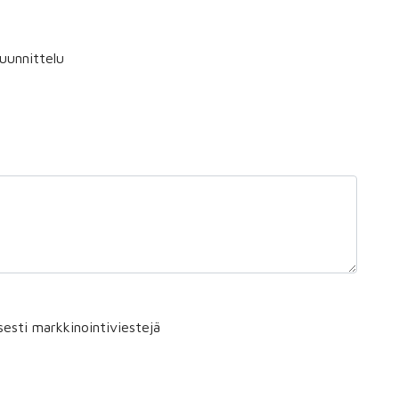
uunnittelu
sesti markkinointiviestejä