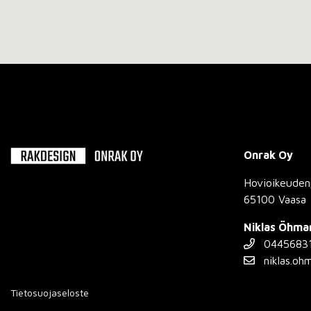
Onrak Oy
Hovioikeuden
65100 Vaasa
Niklas Öhma
0445683
niklas.oh
Tietosuojaseloste