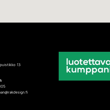
puistikko 13
n
105
man@rakdesign.fi