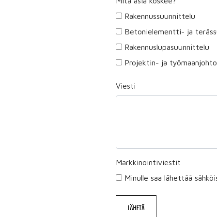
Mitä asia koskee?
Rakennussuunnittelu
Betonielementti- ja teräss
Rakennuslupasuunnittelu
Projektin- ja työmaanjohto
Viesti
Markkinointiviestit
Minulle saa lähettää sähköi
LÄHETÄ