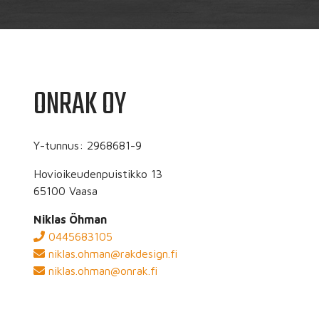
ONRAK OY
Y-tunnus: 2968681-9
Hovioikeudenpuistikko 13
65100 Vaasa
Niklas Öhman
0445683105
niklas.ohman@rakdesign.fi
niklas.ohman@onrak.fi