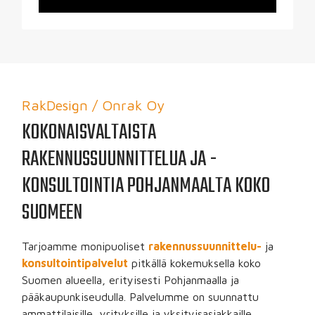
RakDesign / Onrak Oy
KOKONAISVALTAISTA
RAKENNUSSUUNNITTELUA JA -
KONSULTOINTIA POHJANMAALTA KOKO
SUOMEEN
Tarjoamme monipuoliset
rakennussuunnittelu-
ja
konsultointipalvelut
pitkällä kokemuksella koko
Suomen alueella, erityisesti Pohjanmaalla ja
pääkaupunkiseudulla. Palvelumme on suunnattu
ammattilaisille, yrityksille ja yksityisasiakkaille.