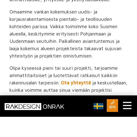
Omaamme vankan kokemuksen uudis- ja
korjausrakentamisesta pientalo- ja teollisuuden
kohteiden parissa. Vaikka toimimme koko Suomen
alueella, keskitymme erityisesti Pohjanmaan ja
Uudenmaan seutuihin. Paikallinen asiantuntemus ja
laaja kokemus alueen projekteista takaavat sujuvan
yhteistyön ja projektien onnistumisen.
Olipa kyseessä pieni tai suuri projekti, tarjoamme
ammattitaitoiset ja luotettavat ratkaisut kaikkiin
rakennusalan tarpeisiin.
Ota yhteyttä
ja keskustellaan,
kuinka voimme auttaa sinua viemään projektisi
onnistuneesti maaliin.
SOITA
OTA YHTEYTTÄ SOITTAMALLA 044 568 3105 ›